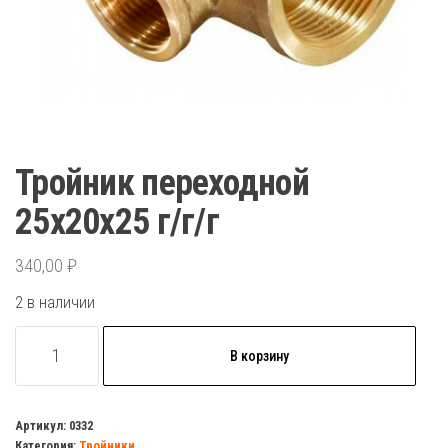
Тройник переходной
25х20х25 г/г/г
340,00
₽
2 в наличии
Количество
В корзину
товара
Тройник
переходной
Артикул:
0332
Категория:
Тройники