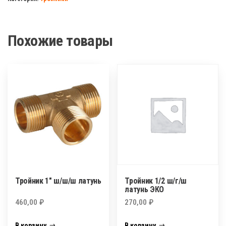
25х20х25
г/
г/
Похожие товары
г
Тройник 1″ ш/ш/ш латунь
Тройник 1/2 ш/г/ш
латунь ЭКО
460,00
₽
270,00
₽
В корзину
В корзину