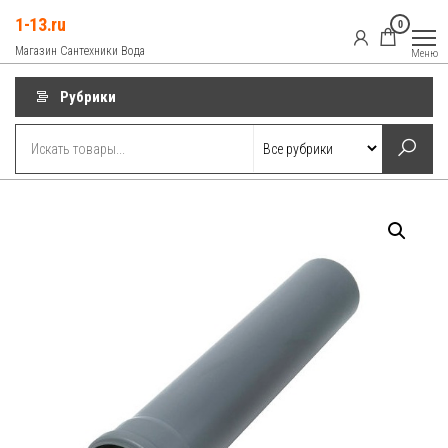
Перейти
1-13.ru
0
к
Магазин Сантехники Вода
Меню
содержимому
Рубрики