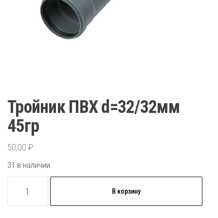
Тройник ПВХ d=32/32мм
45гр
50,00
₽
31 в наличии
Количество
В корзину
товара
Тройник