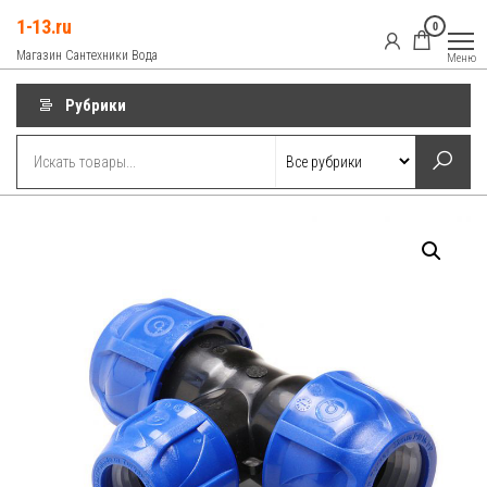
Перейти
1-13.ru
0
к
Магазин Сантехники Вода
Меню
содержимому
Рубрики