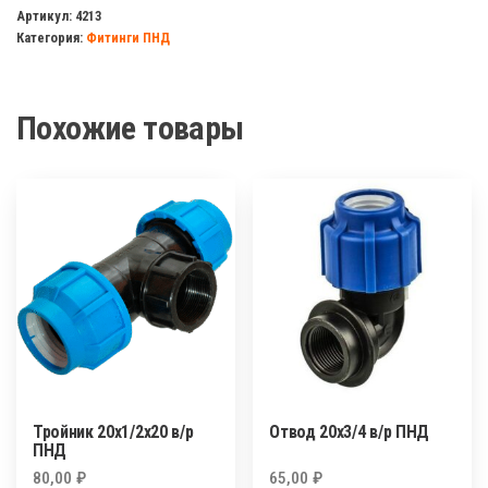
обжимной
Артикул:
4213
Категория:
Фитинги ПНД
25х20х25
ПНД
Похожие товары
Тройник 20х1/2х20 в/р
Отвод 20х3/4 в/р ПНД
ПНД
80,00
₽
65,00
₽