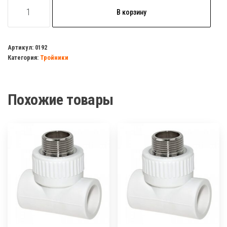
Количество
В корзину
товара
Тройник
комб.
Артикул:
0192
Категория:
Тройники
нар/
р
20х1/2
Похожие товары
полипропилен