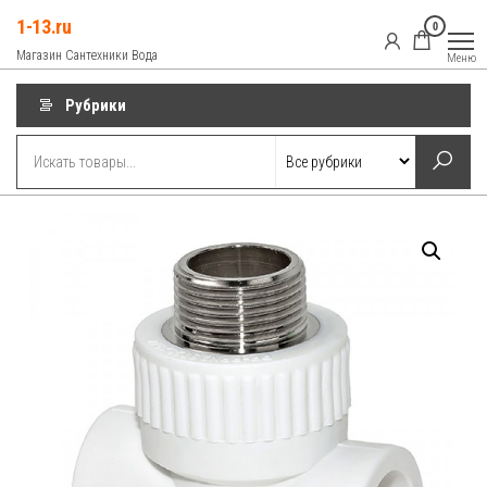
Перейти
1-13.ru
0
к
Магазин Сантехники Вода
Меню
содержимому
Рубрики