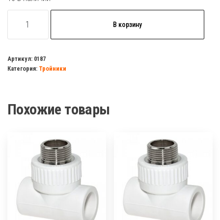
Количество
В корзину
товара
Тройник
комб.
Артикул:
0187
Категория:
Тройники
вн/
р
25х1/2
Похожие товары
полипропилен