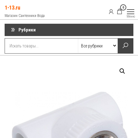
Перейти
1-13.ru
0
к
Магазин Сантехники Вода
Меню
содержимому
Рубрики