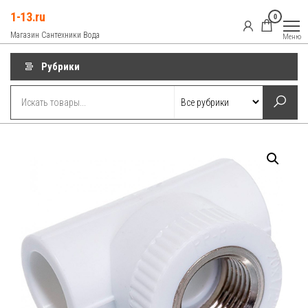
Перейти
1-13.ru
0
к
Магазин Сантехники Вода
Меню
содержимому
Рубрики