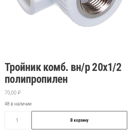
Тройник комб. вн/р 20х1/2
полипропилен
70,00
₽
48 в наличии
Количество
В корзину
товара
Тройник