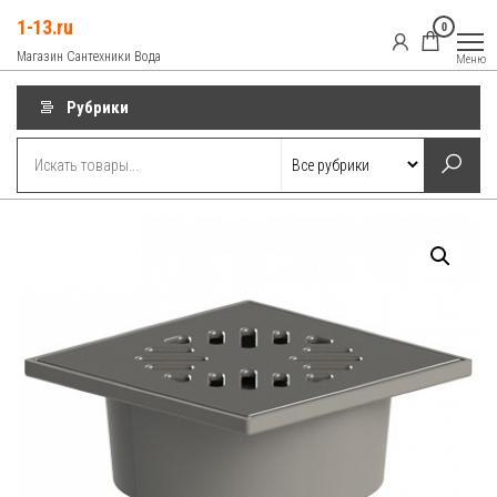
Перейти
1-13.ru
0
к
Магазин Сантехники Вода
Меню
содержимому
Рубрики