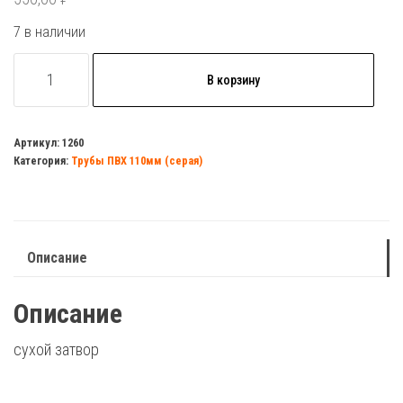
7 в наличии
Количество
В корзину
товара
Трап
110
Артикул:
1260
Категория:
Трубы ПВХ 110мм (серая)
прямой
решотка
150х150
(нержавейка)
Описание
с
гидрозатвором
Описание
сухой затвор