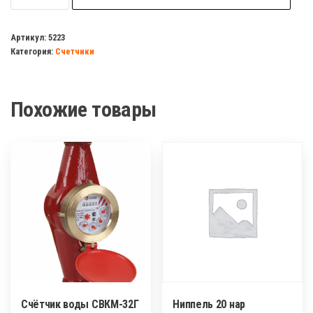
Счетчик
газа
Артикул:
5223
Категория:
Счетчики
БЕТАР
СГК-3,2
с
Похожие товары
накидной
гайкой(газовая
плита
+колонка)
Счётчик воды СВКМ-32Г
Ниппель 20 нар