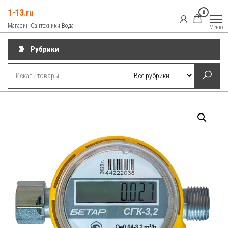
Перейти
1-13.ru
0
к
Магазин Сантехники Вода
Меню
содержимому
Рубрики