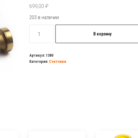
699,00
₽
203 в наличии
Количество
В корзину
товара
Счетчик
воды
Артикул:
1380
Категория:
Счетчики
GERRIDA
СВК-15Г
без
м/
к