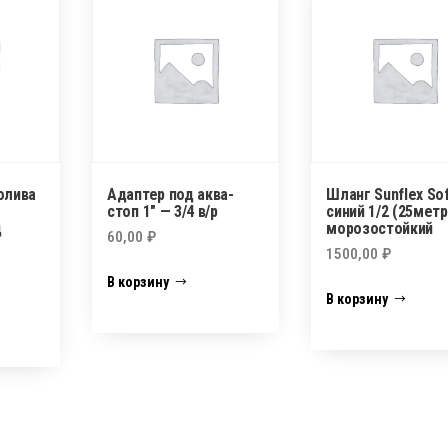
олива
Адаптер под аква-
Шланг Sunflex So
стоп 1″ — 3/4 в/р
синий 1/2 (25метр
д
морозостойкий
60,00
₽
1500,00
₽
В корзину
В корзину