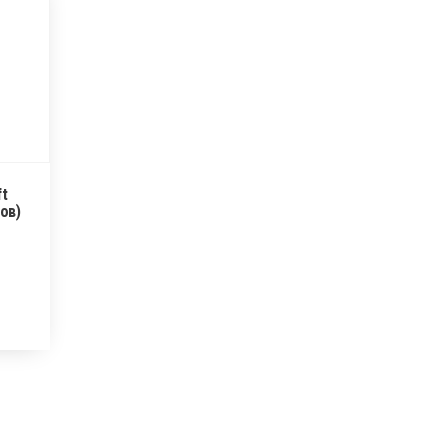
ft
ов)