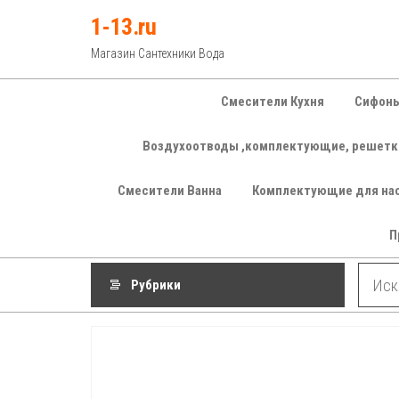
Перейти
1-13.ru
к
Магазин Сантехники Вода
содержимому
Смесители Кухня
Сифоны
Воздухоотводы ,комплектующие, решетк
Смесители Ванна
Комплектующие для на
П
Рубрики