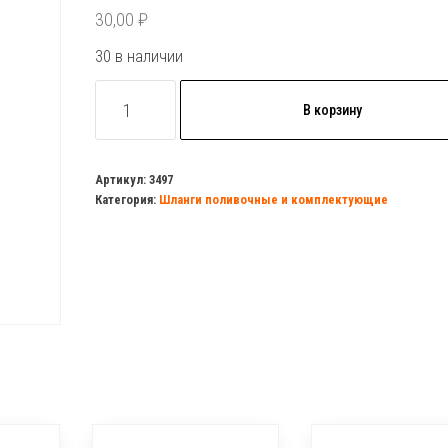
30,00
₽
30 в наличии
Количество
В корзину
товара
Соединитель
1/2
Артикул:
3497
Категория:
Шланги поливочные и комплектующие
-
3/4
(штуцер)