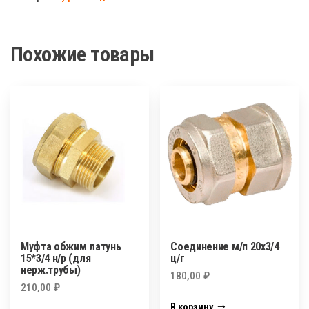
п
26х3/4
ц/
Похожие товары
ш
Муфта обжим латунь
Соединение м/п 20х3/4
15*3/4 н/р (для
ц/г
нерж.трубы)
180,00
₽
210,00
₽
В корзину