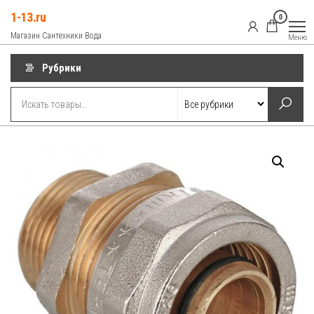
Перейти
1-13.ru
0
к
Магазин Сантехники Вода
Меню
содержимому
Рубрики