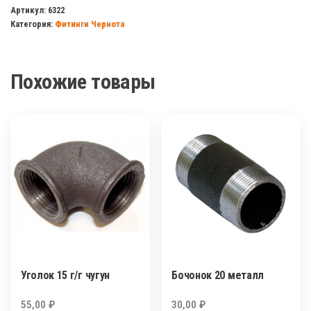
обжимной
Артикул:
6322
Категория:
Фитинги Чернота
GEBO
1
1/4"
Похожие товары
н/
р
Уголок 15 г/г чугун
Бочонок 20 металл
55,00
₽
30,00
₽