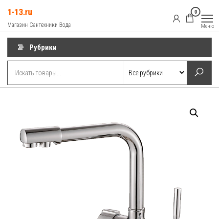
Перейти
1-13.ru
0
к
Магазин Сантехники Вода
Меню
содержимому
Рубрики