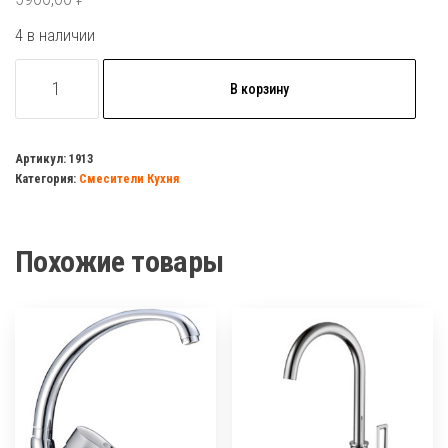
4 в наличии
Количество
В корзину
товара
Смеситель
кухня
Артикул:
1913
Категория:
Смесители Кухня
HAIBA
70088
с
Похожие товары
краном
д/
питьевой
воды