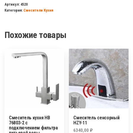
кухня
Артикул:
4520
Категория:
Смесители Кухня
HAIBA
4921-
8
Похожие товары
Смеситель кухня HB
Смеситель сенсорный
76803-2 с
HZY-11
подключением фильтра
6340,00
₽
питьевой воды