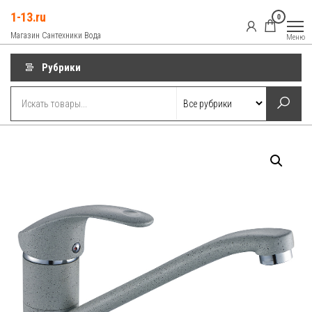
Перейти
1-13.ru
0
к
Магазин Сантехники Вода
Меню
содержимому
Рубрики