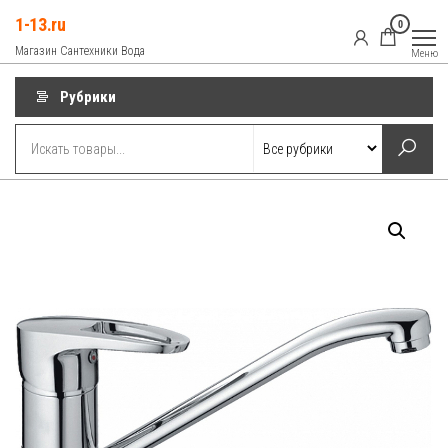
Перейти
1-13.ru
0
к
Магазин Сантехники Вода
Меню
содержимому
Рубрики