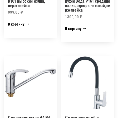
К101 высокий излив,
кухни Вода Р161 средний
нержавейка
излив,однорычажный,не
ржавейка
999,00
₽
1300,00
₽
В корзину
В корзину
Смеситель кухня HAIBA
Смеситель комб.с