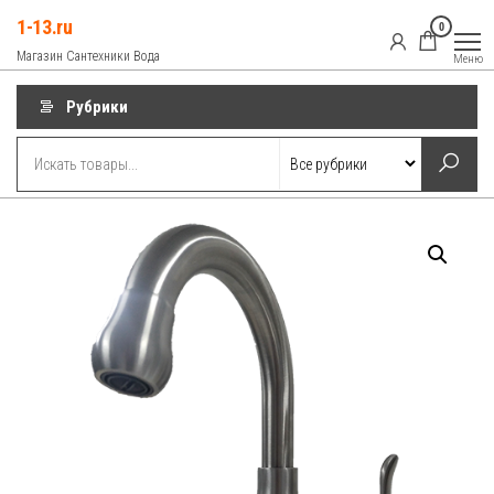
Перейти
1-13.ru
0
к
Магазин Сантехники Вода
Меню
содержимому
Рубрики