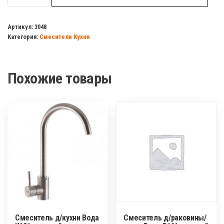
Смеситель
д/
Артикул:
3048
Категория:
Смесители Кухня
раковины
Вода
Р151
Похожие товары
высокий,толстый
излив,
нержавейка
Смеситель д/кухни Вода
Смеситель д/раковины/