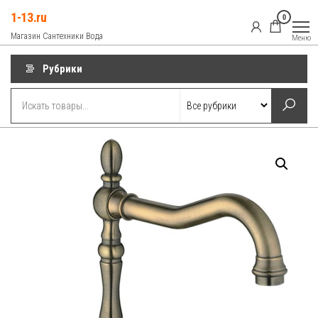
Перейти
1-13.ru
0
к
Магазин Сантехники Вода
Меню
содержимому
Рубрики