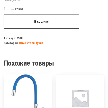
1 в наличии
Количество
В корзину
товара
Смеситель
д/
Артикул:
4528
Категория:
Смесители Кухня
кухни
HB
4419-
Похожие товары
4
1/2
керамика
под
бронзу
ретро