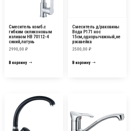
Смеситель комб.с
Смеситель д/раковины
гибким силиконовым
Вода Р171 нос
изливом HВ 70112-4
15см,однорычажный,не
синий,латунь
ржавейка
2990,00
₽
2500,00
₽
В корзину
В корзину