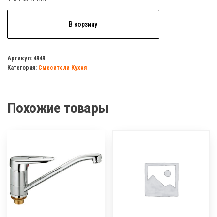
Количество
В корзину
товара
Смеситель
д/
Артикул:
4949
Категория:
Смесители Кухня
кухни
HB
4201
Похожие товары
п/
ш,литой
гусак,латунь