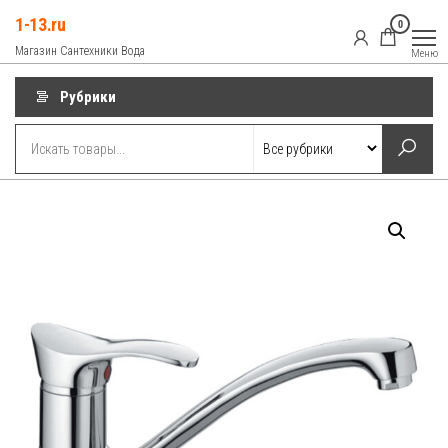
Перейти
1-13.ru
0
к
Магазин Сантехники Вода
Меню
содержимому
Рубрики