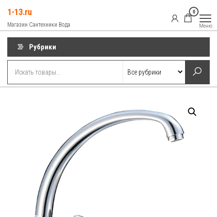
Перейти
1-13.ru
0
к
Магазин Сантехники Вода
Меню
содержимому
Рубрики