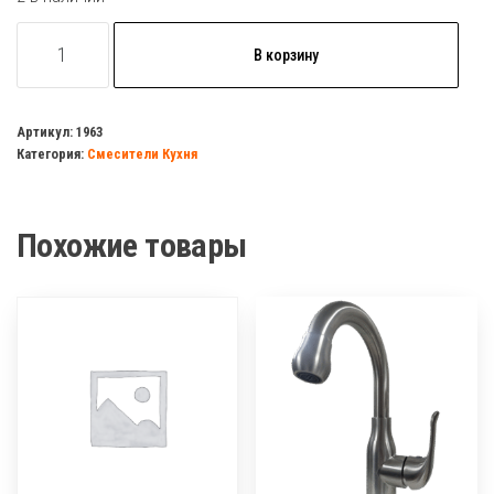
Количество
В корзину
товара
Смеситель
д/
Артикул:
1963
Категория:
Смесители Кухня
кухни
HB
4166
Похожие товары
высокий
излив,
латунь