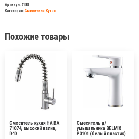
д/
Артикул:
6188
Категория:
Смесители Кухня
кухни
HВ
4104
Похожие товары
п/
шп,
латунь
Смеситель кухня HAIBA
Смеситель д/
71074, высокий излив,
умывальника BELMIX
D40
P0101 (белый пластик)