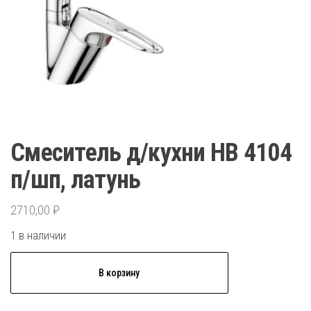
Смеситель д/кухни HВ 4104
п/шп, латунь
2710,00
₽
1 в наличии
Количество
В корзину
товара
Смеситель