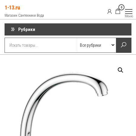
Перейти
1-13.ru
0
к
Магазин Сантехники Вода
Меню
содержимому
Рубрики