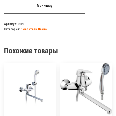
Количество
В корзину
товара
Смеситель
д/
Артикул:
3120
Категория:
Смесители Ванна
ванны
BELMIX
P0701
Похожие товары
монокомандный
(белый
пластик)
без
лейки
и
шланга