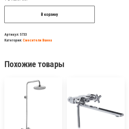
Количество
В корзину
товара
Смеситель
для
Артикул:
5733
Категория:
Смесители Ванна
ванны
КС
81016254
Похожие товары
1/2
кер
Казань