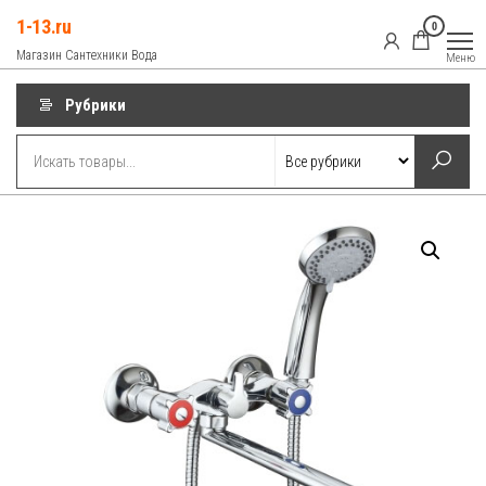
Перейти
1-13.ru
0
к
Магазин Сантехники Вода
Меню
содержимому
Рубрики