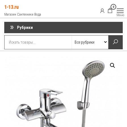
Перейти
1-13.ru
0
к
Магазин Сантехники Вода
Меню
содержимому
Рубрики