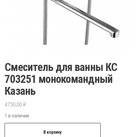
Смеситель для ванны КС
703251 монокомандный
Казань
4750,00
₽
1 в наличии
Количество
В корзину
товара