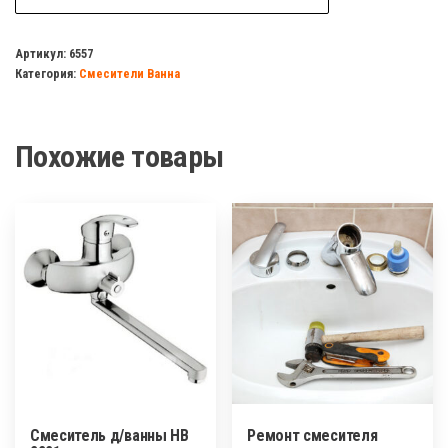
Смеситель
для
Артикул:
6557
Категория:
Смесители Ванна
ванны
КС
703251
Похожие товары
монокомандный
Казань
Смеситель д/ванны HB
Ремонт смесителя