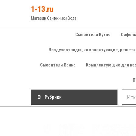
Перейти
1-13.ru
к
Магазин Сантехники Вода
содержимому
Смесители Кухня
Сифоны
Воздухоотводы ,комплектующие, решетк
Смесители Ванна
Комплектующие для на
П
Рубрики