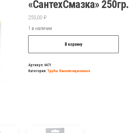
«СантехСмазка» 250гр.
250,00
₽
1 в наличии
Количество
В корзину
товара
Смазка
для
Артикул:
6671
Категория:
Трубы Канализационные
монтажа
пластиковых
труб
"СантехСмазка"
250гр.