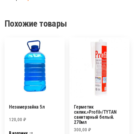
х
100метров
Похожие товары
Незамерзайка 5л
Герметик
силик.»Profil»/TYTAN
санитарный белый.
120,00
₽
270мл
300,00
₽
В корзину