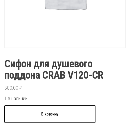
Сифон для душевого
поддона CRAB V120-CR
300,00
₽
1 в наличии
Количество
В корзину
товара
Сифон