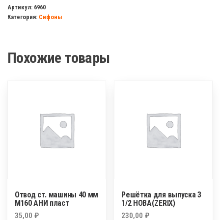
для
Артикул:
6960
Категория:
Сифоны
душевого
поддона
CRAB
Похожие товары
V120-
CR
Отвод ст. машины 40 мм
Решётка для выпуска 3
М160 АНИ пласт
1/2 НОВА(ZERIX)
35,00
₽
230,00
₽