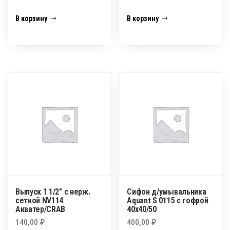
В корзину
В корзину
Выпуск 1 1/2″ с нерж.
Сифон д/умывальника
сеткой NV114
Aquant S 0115 c гофрой
Акватер/CRAB
40х40/50
140,00
₽
400,00
₽