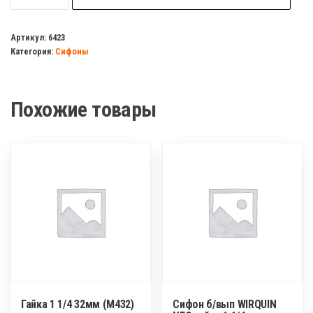
Ситечко
для
Артикул:
6423
Категория:
Сифоны
раковины(белое)
ОРИО
А-6678-
Похожие товары
1
Гайка 1 1/4 32мм (М432)
Сифон б/вып WIRQUIN