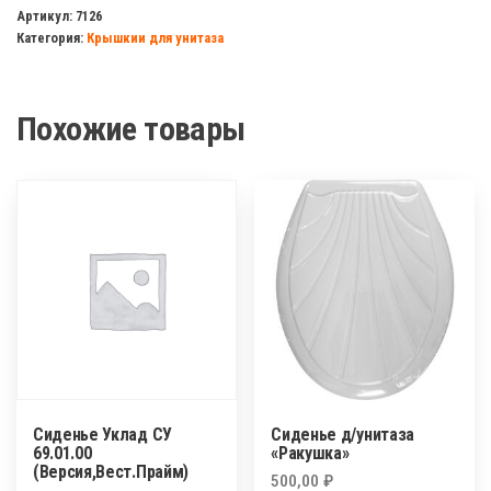
Уклад
Артикул:
7126
Категория:
Крышкии для унитаза
СУ
52.07.80
(Соната,Фаворит,Нарцис)
Похожие товары
Сиденье Уклад СУ
Сиденье д/унитаза
69.01.00
«Ракушка»
(Версия,Вест.Прайм)
500,00
₽