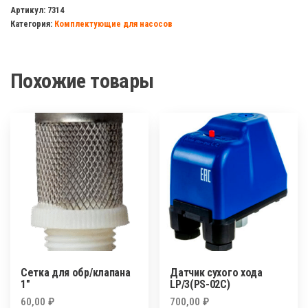
для
Артикул:
7314
Категория:
Комплектующие для насосов
обр/
клапана
1
Похожие товары
1/2"
Сетка для обр/клапана
Датчик сухого хода
1″
LP/3(PS-02C)
60,00
₽
700,00
₽