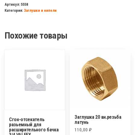
латунный
Артикул:
5558
Категория:
Заглушки и нипели
1/2
200мм
хром
Похожие товары
Заглушка 20 вн.резьба
Сгон-отсекатель
латунь
разьемный для
расширительного бачка
110,00
₽
3/4 VALFEX