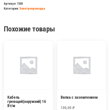
лампа
Артикул:
7205
Категория:
Электропроводка
40
Ватт
400К
Похожие товары
ЭРА
Е27
Кабель
Вилка с заземлением
греющий(наружний) 16
Вт/м
100,00
₽