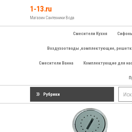
Перейти
1-13.ru
к
Магазин Сантехники Вода
содержимому
Смесители Кухня
Сифоны
Воздухоотводы ,комплектующие, решетк
Смесители Ванна
Комплектующие для на
П
Рубрики