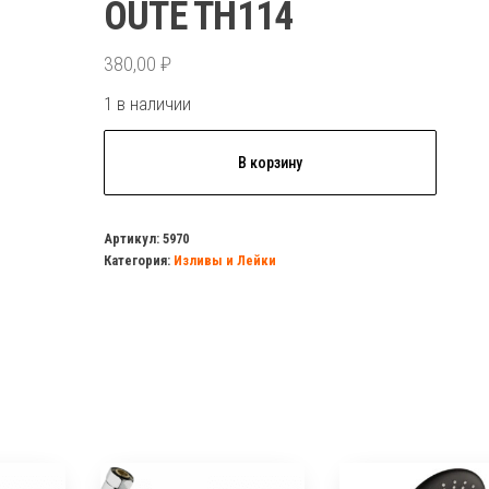
OUTE TH114
380,00
₽
1 в наличии
Количество
В корзину
товара
Ручной
душ
Артикул:
5970
Категория:
Изливы и Лейки
гигиенический
с
клавишей
управления
OUTE
TH114