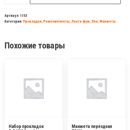
Рем.набор
№9
Артикул:
1153
Категория:
Прокладки, Ремкомплекты, Лента-фум, Лён, Манжеты.
(кольца
для
латунных
Похожие товары
резьбовых
американок
1/2-
2")
Набор прокладок
Манжета перехдная