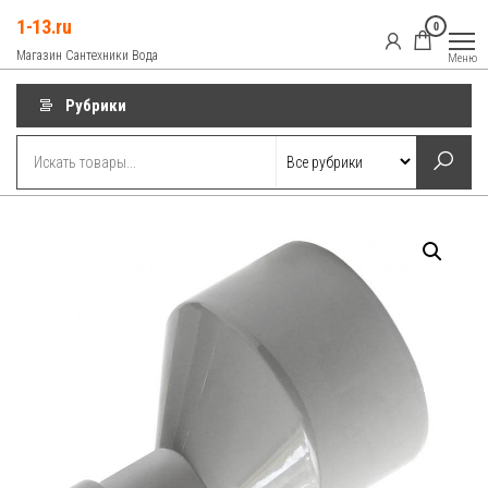
Перейти
1-13.ru
0
к
Магазин Сантехники Вода
Меню
содержимому
Рубрики