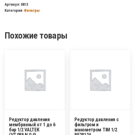
давления
Артикул:
0813
Категория:
Фильтры
от
1
до
Похожие товары
6
бар
1/2
VALTEK
Редуктор давления
Редуктор давления с
мембранный от 1 до 6
фильтром и
бар 1/2 VALTEK
манометром TIM 1/2
(VT.089.N.0.4)
BF2812A