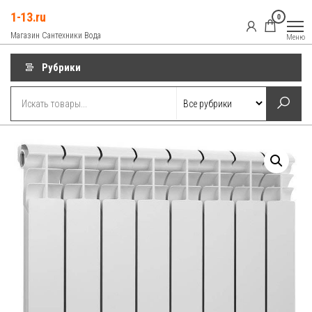
Перейти
1-13.ru
0
к
Магазин Сантехники Вода
Меню
содержимому
Рубрики