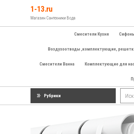
Перейти
1-13.ru
к
Магазин Сантехники Вода
содержимому
Смесители Кухня
Сифоны
Воздухоотводы ,комплектующие, решетк
Смесители Ванна
Комплектующие для на
П
Рубрики