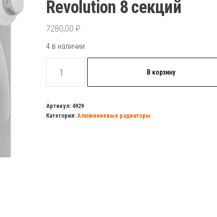
Revolution 8 секций
7280,00
₽
4 в наличии
Количество
В корзину
товара
Радиатор
алюминиевый
Артикул:
4929
Категория:
Алюминиевые радиаторы
500/80
Royal
Thermo
Revolution
8
секций