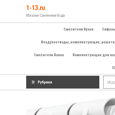
Перейти
1-13.ru
к
Магазин Сантехники Вода
содержимому
Смесители Кухня
Сифоны
Воздухоотводы ,комплектующие, решетк
Смесители Ванна
Комплектующие для на
П
Рубрики