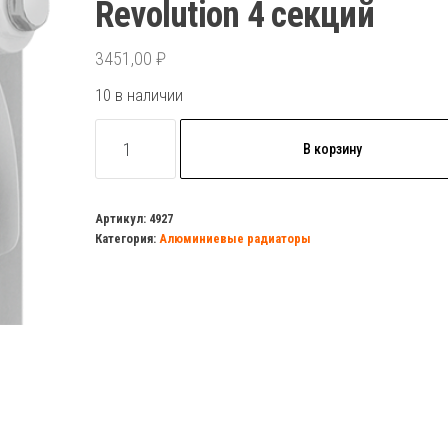
Revolution 4 секций
3451,00
₽
10 в наличии
Количество
В корзину
товара
Радиатор
алюминиевый
Артикул:
4927
Категория:
Алюминиевые радиаторы
500/80
Royal
Thermo
Revolution
4
секций