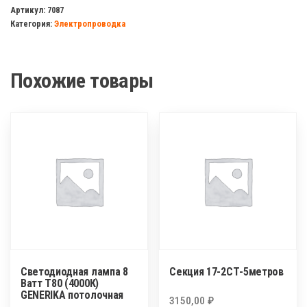
ПВС
Артикул:
7087
Категория:
Электропроводка
3х1,5
ГОСТ
(Калуга)
Похожие товары
Светодиодная лампа 8
Секция 17-2СТ-5метров
Ватт Т80 (4000К)
GENERIKA потолочная
3150,00
₽