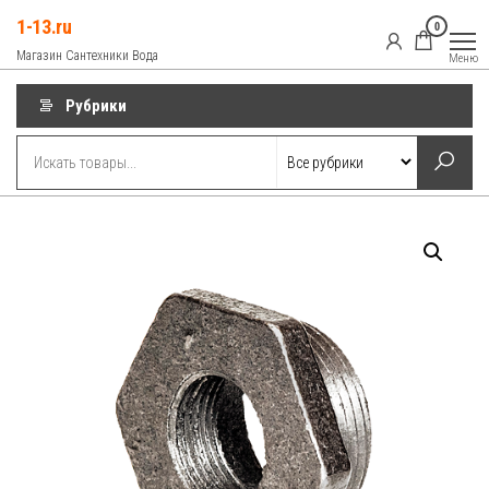
Перейти
1-13.ru
0
к
Магазин Сантехники Вода
Меню
содержимому
Рубрики