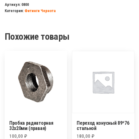
радиаторная
Артикул:
0800
Категория:
Фитинги Чернота
32х15мм
(правая)
Похожие товары
Пробка радиаторная
Переход конусный 89*76
32х20мм (правая)
стальной
100,00
₽
180,00
₽