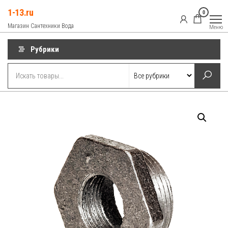
Перейти
1-13.ru
0
к
Магазин Сантехники Вода
Меню
содержимому
Рубрики