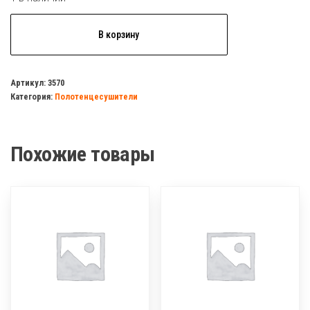
Количество
В корзину
товара
Полотенцесушитель
50х60
Артикул:
3570
Категория:
Полотенцесушители
с
полимером
Похожие товары