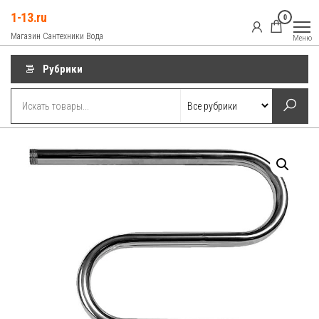
Перейти
1-13.ru
0
к
Магазин Сантехники Вода
Меню
содержимому
Рубрики