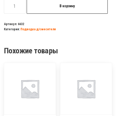
Количество
В корзину
товара
Подводка
д/
Артикул:
6632
Категория:
Подводка д/смесителя
смесителя
1/2
М10
Похожие товары
60см.
(нержавейка
в
оплетке)
ELKA/ZERIX/VALFEX