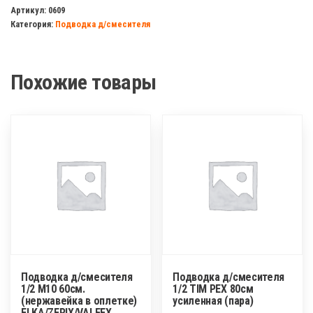
д/
Артикул:
0609
Категория:
Подводка д/смесителя
смесителя
1/2
М10
Похожие товары
50см
Подводка д/смесителя
Подводка д/смесителя
1/2 М10 60см.
1/2 TIM PEX 80см
(нержавейка в оплетке)
усиленная (пара)
ELKA/ZERIX/VALFEX