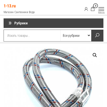
Перейти
1-13.ru
0
к
Магазин Сантехники Вода
Меню
содержимому
Рубрики