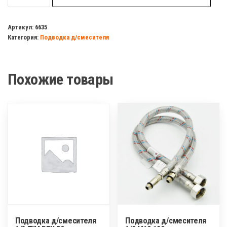
Подводка
д/
Артикул:
6635
Категория:
Подводка д/смесителя
смесителя
1/2
М10
Похожие товары
100см.
(нержавейка
в
оплетке)
ELKA/ZERIX
Подводка д/смесителя
Подводка д/смесителя