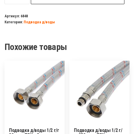
Подводка
д/
Артикул:
6848
Категория:
Подводка д/воды
воды
1/2
г/
Похожие товары
ш
120см
(нержавейка
в
оплетке)
ELKA/ZERIX
Подводка д/воды 1/2 г/г
Подводка д/воды 1/2 г/