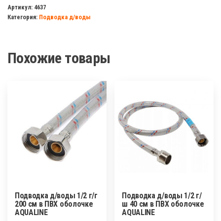
д/
Артикул:
4637
Категория:
Подводка д/воды
воды
1/2
г/
Похожие товары
г
80см
"Гигант"
Подводка д/воды 1/2 г/г
Подводка д/воды 1/2 г/
200 см в ПВХ оболочке
ш 40 см в ПВХ оболочке
AQUALINE
AQUALINE