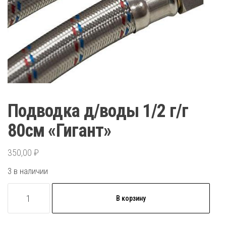
Подводка д/воды 1/2 г/г
80см «Гигант»
350,00
₽
3 в наличии
Количество
В корзину
товара
Подводка