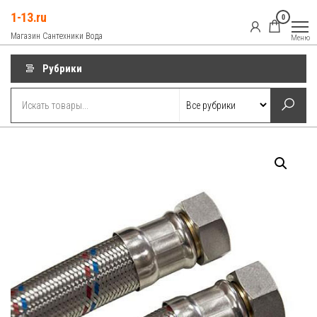
Перейти
1-13.ru
0
к
Магазин Сантехники Вода
Меню
содержимому
Рубрики