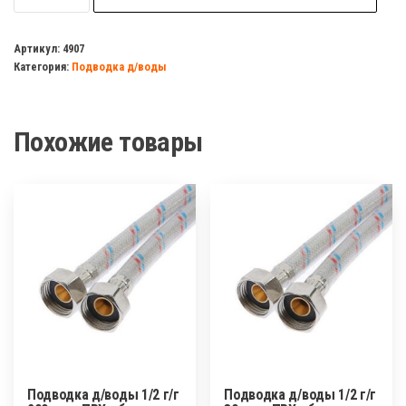
Подводка
д/
Артикул:
4907
Категория:
Подводка д/воды
воды
1/2
г/
Похожие товары
г
40
см
в
ПВХ
оболочке
AQUALINE
Подводка д/воды 1/2 г/г
Подводка д/воды 1/2 г/г