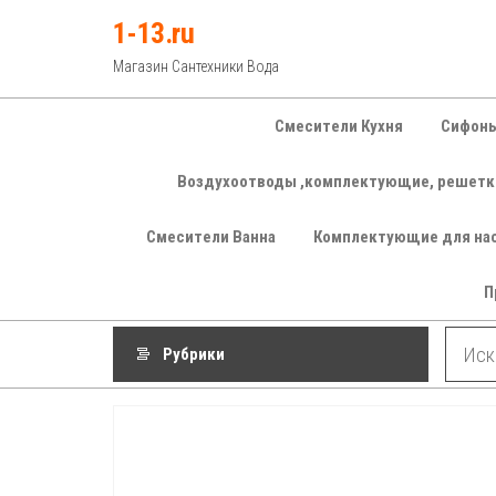
Перейти
1-13.ru
к
Магазин Сантехники Вода
содержимому
Смесители Кухня
Сифоны
Воздухоотводы ,комплектующие, решетк
Смесители Ванна
Комплектующие для на
П
Рубрики