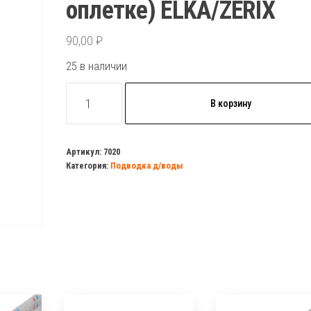
оплетке) ELKA/ZERIX
90,00
₽
25 в наличии
Количество
В корзину
товара
Подводка
д/
Артикул:
7020
Категория:
Подводка д/воды
воды
1/2
г/
г
30см
(нержавейка
в
оплетке)