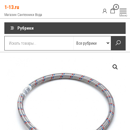
Перейти
1-13.ru
0
к
Магазин Сантехники Вода
Меню
содержимому
Рубрики